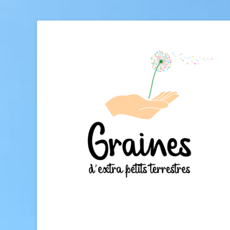
école Graines
Association loi 1901