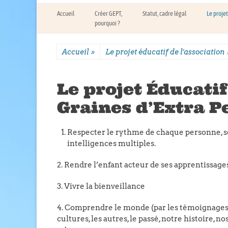
Menu principal
Aller
Accueil
Créer GEPT,
Statut, cadre légal
Le projet
au
pourquoi ?
contenu
Accueil
»
Le projet éducatif de l’association
Le projet Éducatif
Graines d’Extra Pe
Respecter le rythme de chaque personne, se
intelligences multiples.
2. Rendre l’enfant acteur de ses apprentissage
3. Vivre la bienveillance
4. Comprendre le monde (par les témoignages, l
cultures, les autres, le passé, notre histoire, no