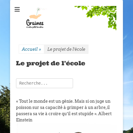
école Graines
Association loi 1901
d'extra petits
terrestres
Accueil
»
Le projet de l’école
Le projet de l’école
Rechercher :
« Tout le monde est un génie. Mais si on juge un
poisson sur sa capacité à grimper à un arbre, il
passera sa vie à croire qu’il est stupide ».
Albert
Einstein