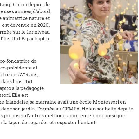
 Loup-Garou depuis de
euses années, d’abord
animatrice nature et
est devenue en 2020,
ormée sur le 1er niveau
l’institut Papachapito.
, co-fondatrice de
, co-présidente et
trice des 7/14 ans,
dans l’institut
pito à la pédagogie
ori. Elle est
ne Irlandaise, sa marraine avait une école Montessori en
e dans son jardin. Formée au CEMEA, Helen souhaite depuis
rs proposer d’autres méthodes pour enseigner ainsi que
 la façon de regarder et respecter l’enfant.