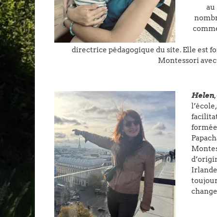
au
nombr
comme 
directrice pédagogique du site. Elle est f
Montessori avec 
Helen
l’école
facilita
formée 
Papacha
Montess
d’origi
Irland
toujou
changer