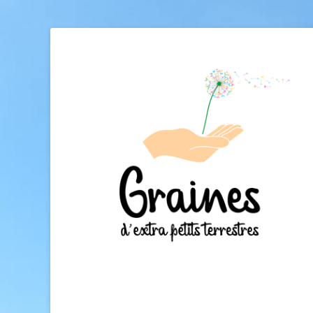
école Graines
Association loi 1901