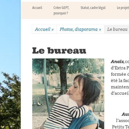
Menu principal
Aller
Accueil
Créer GEPT,
Statut, cadre légal
Le projet
au
pourquoi ?
contenu
Accueil
»
Photos, diaporama
»
Le bureau
Le bureau
Anaïs
, 
d’Extra 
formée d
été la fa
maintena
d’accueil
Aur
l’asso
Petits T