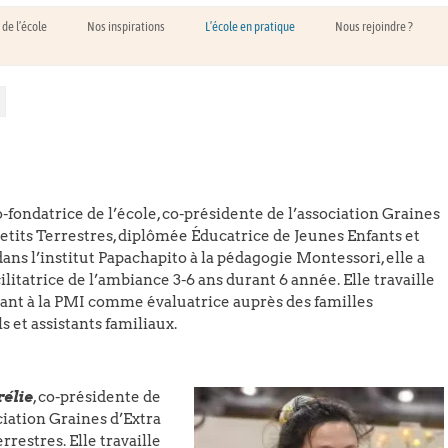
 de l’école
Nos inspirations
L’école en pratique
Nous rejoindre ?
co-fondatrice de l’école, co-présidente de l’association Graines
Petits Terrestres, diplômée Éducatrice de Jeunes Enfants et
ans l’institut Papachapito à la pédagogie Montessori, elle a
cilitatrice de l’ambiance 3-6 ans durant 6 année. Elle travaille
nt à la PMI comme évaluatrice auprès des familles
s et assistants familiaux.
élie
, co-présidente de
ciation Graines d’Extra
errestres. Elle travaille